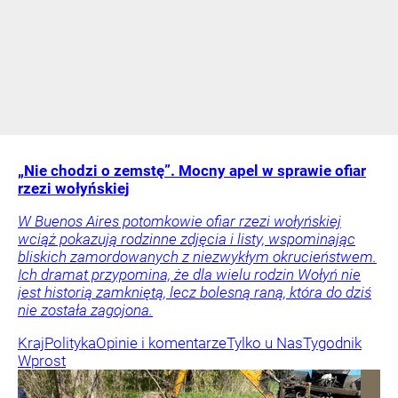
„Nie chodzi o zemstę”. Mocny apel w sprawie ofiar
rzezi wołyńskiej
W Buenos Aires potomkowie ofiar rzezi wołyńskiej
wciąż pokazują rodzinne zdjęcia i listy, wspominając
bliskich zamordowanych z niezwykłym okrucieństwem.
Ich dramat przypomina, że dla wielu rodzin Wołyń nie
jest historią zamkniętą, lecz bolesną raną, która do dziś
nie została zagojona.
Kraj
Polityka
Opinie i komentarze
Tylko u Nas
Tygodnik
Wprost