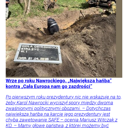
Wrze po roku Nawrockiego. „Największa hańba”
kontra „Cała Europa nam go zazdrości”
Po pierwszym roku prezydentury nic nie wskazuje na to,
żeby Karol Nawrocki wyciszył spory między dwoma
zwaśnionymi politycznymi obozami. – Dotychczas
największą hańbą na karcie jego prezydentury jest
chyba zawetowanie SAFE – ocenia Mariusz Witczak z
KO. – Mamy głowę państwa, z której możemy być