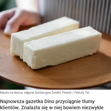
Masło na desce, zdjęcie ilustracyjne
Źródło:
Pexels
/
Felicity Tai
Najnowsza gazetka Dino przyciągnie tłumy
klientów. Znalazła się w niej bowiem niezwykle