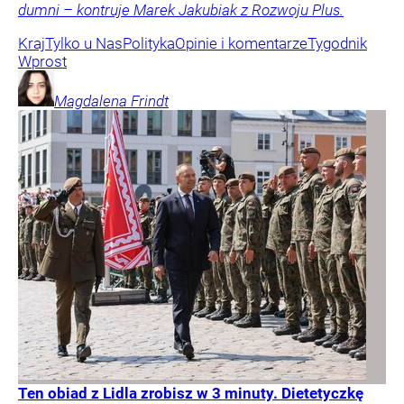
dumni – kontruje Marek Jakubiak z Rozwoju Plus.
Kraj
Tylko u Nas
Polityka
Opinie i komentarze
Tygodnik
Wprost
Magdalena
Frindt
Ten obiad z Lidla zrobisz w 3 minuty. Dietetyczkę