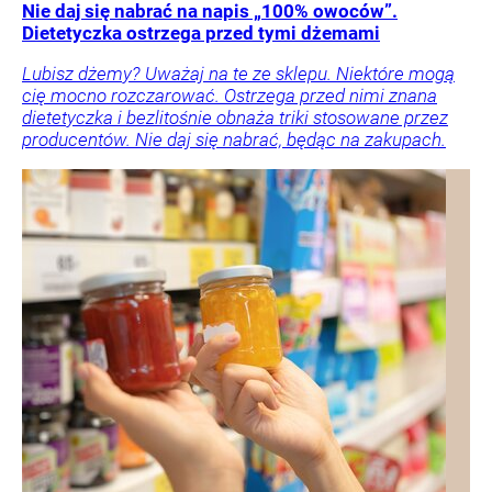
Nie daj się nabrać na napis „100% owoców”.
Dietetyczka ostrzega przed tymi dżemami
Lubisz dżemy? Uważaj na te ze sklepu. Niektóre mogą
cię mocno rozczarować. Ostrzega przed nimi znana
dietetyczka i bezlitośnie obnaża triki stosowane przez
producentów. Nie daj się nabrać, będąc na zakupach.