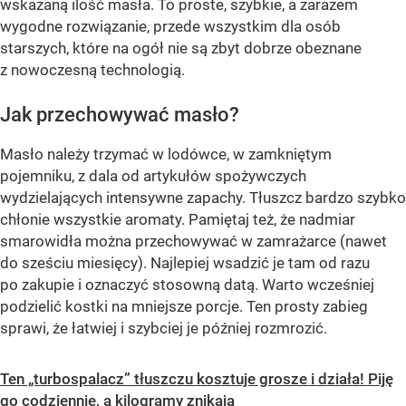
wskazaną ilość masła. To proste, szybkie, a zarazem
wygodne rozwiązanie, przede wszystkim dla osób
starszych, które na ogół nie są zbyt dobrze obeznane
z nowoczesną technologią.
Jak przechowywać masło?
Masło należy trzymać w lodówce, w zamkniętym
pojemniku, z dala od artykułów spożywczych
wydzielających intensywne zapachy. Tłuszcz bardzo szybko
chłonie wszystkie aromaty. Pamiętaj też, że nadmiar
smarowidła można przechowywać w zamrażarce (nawet
do sześciu miesięcy). Najlepiej wsadzić je tam od razu
po zakupie i oznaczyć stosowną datą. Warto wcześniej
podzielić kostki na mniejsze porcje. Ten prosty zabieg
sprawi, że łatwiej i szybciej je później rozmrozić.
Ten „turbospalacz” tłuszczu kosztuje grosze i działa! Piję
go codziennie, a kilogramy znikają