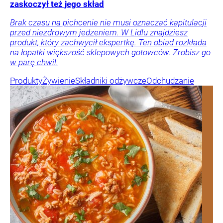
zaskoczył też jego skład
Brak czasu na pichcenie nie musi oznaczać kapitulacji
przed niezdrowym jedzeniem. W Lidlu znajdziesz
produkt, który zachwycił ekspertkę. Ten obiad rozkłada
na łopatki większość sklepowych gotowców. Zrobisz go
w parę chwil.
Produkty
Żywienie
Składniki odżywcze
Odchudzanie