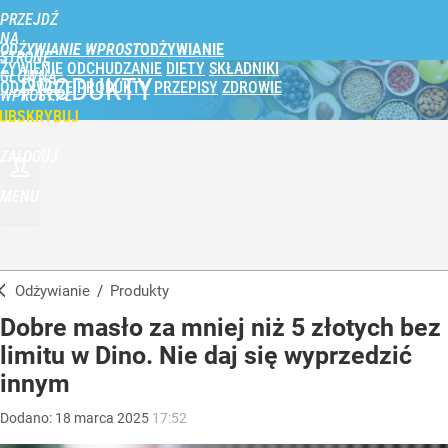
PRZEJDŹ
NA
ODŻYWIANIE WPROST
STRONĘ
ŻYWIENIE
ODCHUDZANIE
DIETY
SKŁADNIKI
GŁÓWNĄ
PRODUKTY
ODŻYWCZE
PRODUKTY
PRZEPISY
ZDROWIE
WPROST.PL
UBSKRYBUJ
ZALOGUJ
MENU
Odżywianie
/
Produkty
Dobre masło za mniej niż 5 złotych bez
limitu w Dino. Nie daj się wyprzedzić
innym
Dodano:
18
marca
2025
17:52