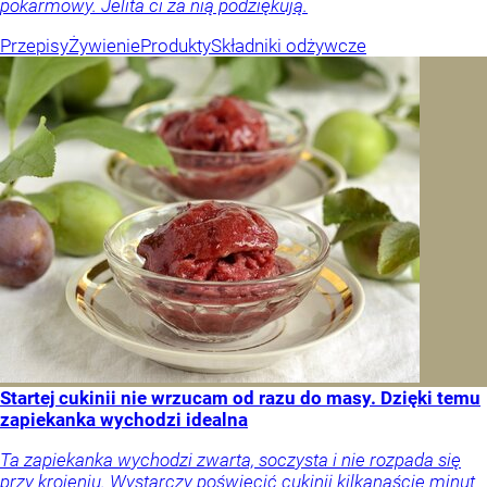
pokarmowy. Jelita ci za nią podziękują.
Przepisy
Żywienie
Produkty
Składniki odżywcze
Startej cukinii nie wrzucam od razu do masy. Dzięki temu
zapiekanka wychodzi idealna
Ta zapiekanka wychodzi zwarta, soczysta i nie rozpada się
przy krojeniu. Wystarczy poświęcić cukinii kilkanaście minut