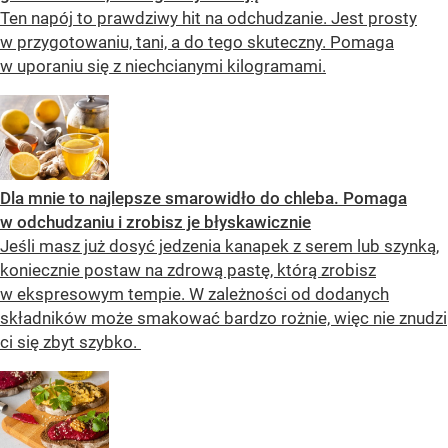
Ten napój to prawdziwy hit na odchudzanie. Jest prosty
w przygotowaniu, tani, a do tego skuteczny. Pomaga
w uporaniu się z niechcianymi kilogramami.
Dla mnie to najlepsze smarowidło do chleba. Pomaga
w odchudzaniu i zrobisz je błyskawicznie
Jeśli masz już dosyć jedzenia kanapek z serem lub szynką,
koniecznie postaw na zdrową pastę, którą zrobisz
w ekspresowym tempie. W zależności od dodanych
składników może smakować bardzo rożnie, więc nie znudzi
ci się zbyt szybko.