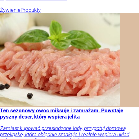
Żywienie
Produkty
Ten sezonowy owoc miksuję i zamrażam. Powstaje
pyszny deser, który wspiera jelita
Zamiast kupować przesłodzone lody, przygotuj domową
przekąskę, która obłędnie smakuje i realnie wspiera układ