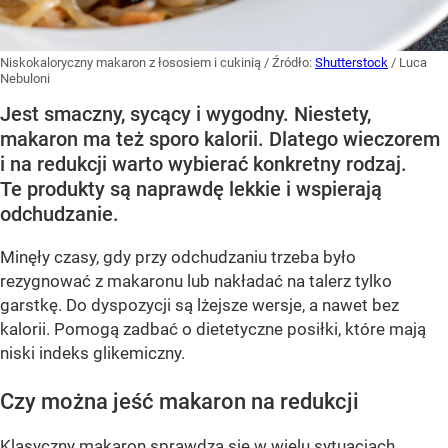
Niskokaloryczny makaron z łososiem i cukinią
/ Źródło:
Shutterstock
/
Luca
Nebuloni
Jest smaczny, sycący i wygodny. Niestety,
makaron ma też sporo kalorii. Dlatego wieczorem
i na redukcji warto wybierać konkretny rodzaj.
Te produkty są naprawdę lekkie i wspierają
odchudzanie.
Minęły czasy, gdy przy odchudzaniu trzeba było
rezygnować z makaronu lub nakładać na talerz tylko
garstkę. Do dyspozycji są lżejsze wersje, a nawet bez
kalorii. Pomogą zadbać o dietetyczne posiłki, które mają
niski indeks glikemiczny.
Czy można jeść makaron na redukcji
Klasyczny makaron sprawdza się w wielu sytuacjach,