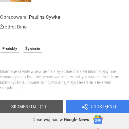
Opracowała:
Paulina Cywka
Źródło:
Dino
Produkty
Żywienie
Informacje zawarte w serwisie mają wyłącznie charakter informacyjny i nie
stanowią porady lekarskiej, a stosowanie ich w praktyce powinno za każdym
razem być konsultowane na indywidualnej wizycie lekarskiej z lekarzem
specjalistą.
SKOMENTUJ
UDOSTĘPNIJ
1
Obserwuj nas
w
Google News