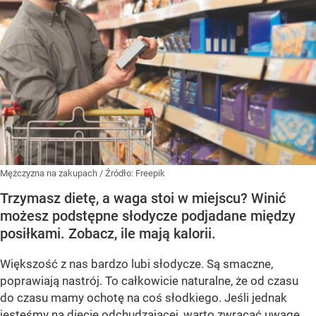
Mężczyzna na zakupach
/ Źródło:
Freepik
Trzymasz dietę, a waga stoi w miejscu? Winić
możesz podstępne słodycze podjadane między
posiłkami. Zobacz, ile mają kalorii.
Większość z nas bardzo lubi słodycze. Są smaczne,
poprawiają nastrój. To całkowicie naturalne, że od czasu
do czasu mamy ochotę na coś słodkiego. Jeśli jednak
jesteśmy na diecie odchudzającej, warto zwracać uwagę