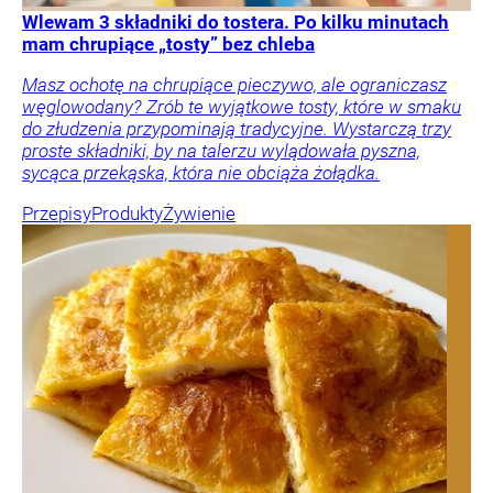
Wlewam 3 składniki do tostera. Po kilku minutach
mam chrupiące „tosty” bez chleba
Masz ochotę na chrupiące pieczywo, ale ograniczasz
węglowodany? Zrób te wyjątkowe tosty, które w smaku
do złudzenia przypominają tradycyjne. Wystarczą trzy
proste składniki, by na talerzu wylądowała pyszna,
sycąca przekąska, która nie obciąża żołądka.
Przepisy
Produkty
Żywienie