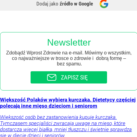
Dodaj jako
źródło w Google
Newsletter
Zdobądź Wprost Zdrowie na e-mail. Mówimy o wszystkim,
co najważniejsze w trosce o zdrowie i dobrą formę –
bez spamu.
ZAPISZ SIĘ
Większość Polaków wybiera kurczaka. Dietetycy częściej
polecają inne mięso dzieciom i seniorom
Większość osób bez zastanowienia kupuje kurczaka.
Tymczasem specjaliści zwracają uwagę na mięso, które
dostarcza więcej białka, mniej tłuszczu i świetnie sprawdza
się w diecie dzieci i seniorów.