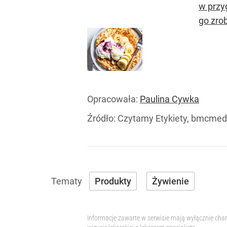
w przy
go zrob
Opracowała:
Paulina Cywka
Źródło:
Czytamy Etykiety, bmcmed
Produkty
Żywienie
Informacje zawarte w serwisie mają wyłącznie char