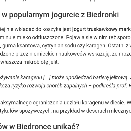
 w popularnym jogurcie z Biedronki
ej nie wkładać do koszyka jest
jogurt truskawkowy mark
minuje mleko odtłuszczone. Pojawia się w nim też sporo 
, guma ksantowa, cytrynian sodu czy karagen. Ostatni z
adzone przez niemieckich naukowców wskazują, że moż
łaszcza mikrobiotę jelit.
żywanie karagenu [...] może upośledzać barierę jelitową.
sza ryzyko rozwoju chorób zapalnych – podkreśla prof. R
aksymalnego ograniczenia udziału karagenu w diecie. War
 artykułów spożywczych, na przykład w deserach mlecznyc
ów w Biedronce unikać?