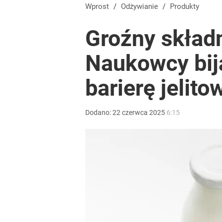
Wprost
/
Odżywianie
/
Produkty
Groźny składn
Naukowcy bij
barierę jelito
Dodano:
22
czerwca
2025
6:15