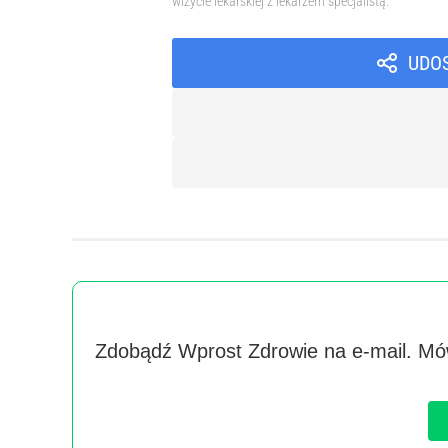
wizycie lekarskiej z lekarzem specjalistą.
UDO
Zdobądź Wprost Zdrowie na e-mail. Mów