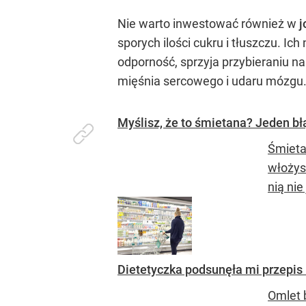
Nie warto inwestować również w
j
sporych ilości cukru i tłuszczu. I
odporność, sprzyja przybieraniu n
mięśnia sercowego i udaru mózgu
Myślisz, że to śmietana? Jeden b
Śmieta
włożys
nią nie
Dietetyczka podsunęła mi przepis 
Omlet 