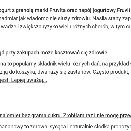
ogurt z granolą marki Fruvita oraz napój jogurtowy Fruvi
ch nadmiar jak wiadomo nie służy zdrowiu. Nasila stany za
a wadze i zwiększa ryzyko wielu różnych chorób, w tym c
.
łąd przy zakupach może kosztować cię zdrowie
na to popularny składnik wielu różnych dań, na przykład
z ją do koszyka, dwa razy się zastanów. Często produkt,
 jest. Lepiej uważaj...
na omlet bez grama cukru. Zrobiłam raz i nie mogę prze
bananowy to zdrowa, sycąca i naturalnie słodka propozyc