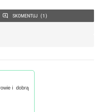
SKOMENTUJ
1
rowie i dobrą
Wyra
handlow
imieniu 