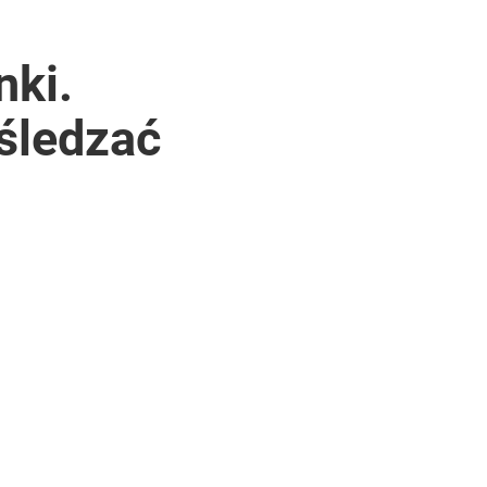
nki.
śledzać