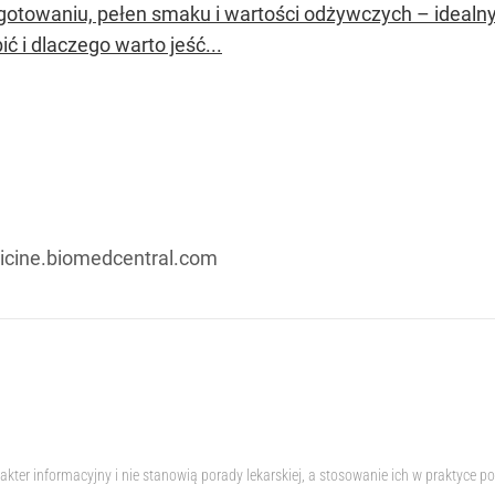
gotowaniu, pełen smaku i wartości odżywczych – idealny
ić i dlaczego warto jeść...
icine.biomedcentral.com
akter informacyjny i nie stanowią porady lekarskiej, a stosowanie ich w praktyc