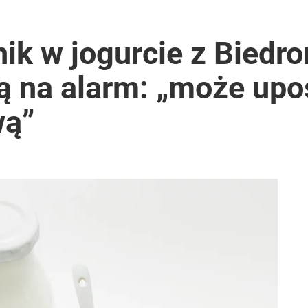
ik w jogurcie z Biedro
ą na alarm: „może upo
wą”