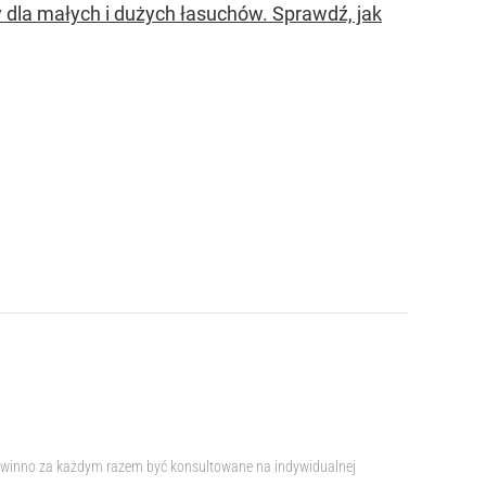
 dla małych i dużych łasuchów. Sprawdź, jak
e powinno za każdym razem być konsultowane na indywidualnej