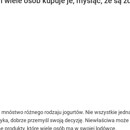
wiele osób kupuje je, myśląc, że są zd
 mnóstwo różnego rodzaju jogurtów. Nie wszystkie jedn
yka, dobrze przemyśl swoją decyzję. Niewłaściwa może 
ne produkty, które wiele osób ma w swojej lodówce.