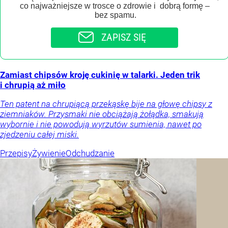
co najważniejsze w trosce o zdrowie i dobrą formę –
bez spamu.
ZAPISZ SIĘ
Zamiast chipsów kroję cukinię w talarki. Jeden trik
i chrupią aż miło
Ten patent na chrupiącą przekąskę bije na głowę chipsy z
ziemniaków. Przysmaki nie obciążają żołądka, smakują
wybornie i nie powodują wyrzutów sumienia, nawet po
zjedzeniu całej miski.
Przepisy
Żywienie
Odchudzanie