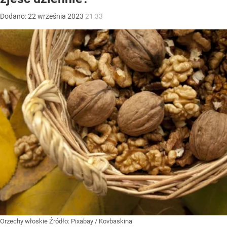
Dodano:
22
września
2023
21:33
Orzechy włoskie
Źródło:
Pixabay
/
Kovbaskina