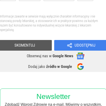
Informacje zawarte w serwisie mają wyłącznie charakter informacyjny i nie
stanowią porady lekarskiej, a stosowanie ich w praktyce powinno za każdym
razem być konsultowane na indywidualnej wizycie lekarskiej z lekarzem
specjalistą.
SKOMENTUJ
UDOSTĘPNIJ
Obserwuj nas
w
Google News
Dodaj jako
źródło w Google
Newsletter
Zdobądź Wprost Zdrowie na e-mail. Mówimy o wszystkim,