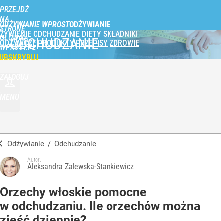
PRZEJDŹ
NA
ODŻYWIANIE WPROST
STRONĘ
ŻYWIENIE
ODCHUDZANIE
DIETY
SKŁADNIKI
GŁÓWNĄ
ODCHUDZANIE
ODŻYWCZE
PRODUKTY
PRZEPISY
ZDROWIE
WPROST.PL
UBSKRYBUJ
ZALOGUJ
MENU
Odżywianie
/
Odchudzanie
Autor:
Aleksandra Zalewska-Stankiewicz
Orzechy włoskie pomocne
w odchudzaniu. Ile orzechów można
zjeść dziennie?