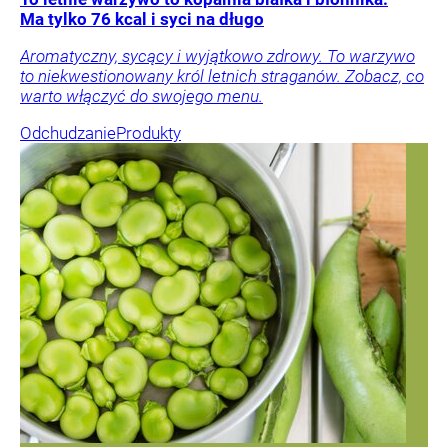
Ma tylko 76 kcal i syci na długo
Aromatyczny, sycący i wyjątkowo zdrowy. To warzywo
to niekwestionowany król letnich straganów. Zobacz, co
warto włączyć do swojego menu.
Odchudzanie
Produkty