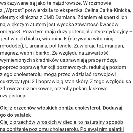
wskazywane są jako te najzdrowsze. W rozmowie
z „Wprost” potwierdziła to ekspertka, Celina Całka-Kinicka,
dietetyk kliniczna z CMD Damiana. Zdaniem ekspertki ich
największym atutem jest wysoka zawartość kwasów
omega-3. Poza tym mają duży potencjał antyoksydacyjny –
jest w nich białko, witamina E (nazywana witaminą
młodości), L-arginina,
polifenole
. Zawierają też mangan,
magnez, wapń i białko. Ze względu na zawartość
wymienionych składników usprawniają pracę mózgu
poprzez poprawę funkcji poznawczych, redukują poziom
złego cholesterolu, mogą przeciwdziałać rozwojowi
cukrzycy typu 2 i poprawiają stan skóry. Z tego względu są
zdrowsze niż nerkowce, orzechy pekan, laskowe
czy pistacje.
Olej z orzechów włoskich obniża cholesterol. Dodawaj
go do sałatek
Olej z orzechów włoskich w diecie, to naturalny sposób
na obniżenie poziomu cholesterolu. Polewaj nim sałatki