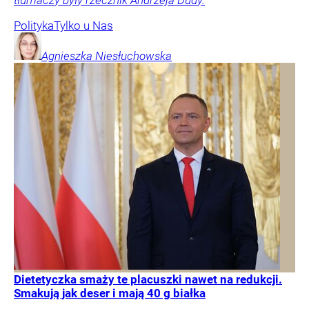
Polityka
Tylko u Nas
Agnieszka
Niesłuchowska
Dietetyczka smaży te placuszki nawet na redukcji.
Smakują jak deser i mają 40 g białka