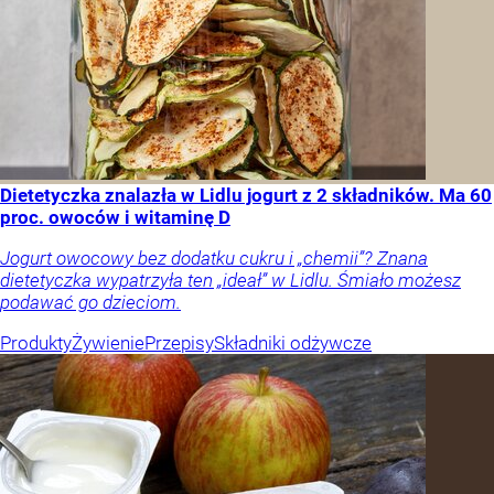
Dietetyczka znalazła w Lidlu jogurt z 2 składników. Ma 60
proc. owoców i witaminę D
Jogurt owocowy bez dodatku cukru i „chemii”? Znana
dietetyczka wypatrzyła ten „ideał” w Lidlu. Śmiało możesz
podawać go dzieciom.
Produkty
Żywienie
Przepisy
Składniki odżywcze