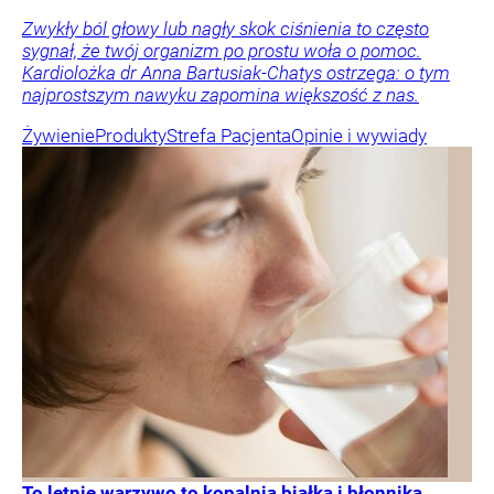
Zwykły ból głowy lub nagły skok ciśnienia to często
sygnał, że twój organizm po prostu woła o pomoc.
Kardiolożka dr Anna Bartusiak-Chatys ostrzega: o tym
najprostszym nawyku zapomina większość z nas.
Żywienie
Produkty
Strefa Pacjenta
Opinie i wywiady
To letnie warzywo to kopalnia białka i błonnika.