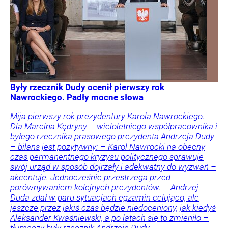
Były rzecznik Dudy ocenił pierwszy rok
Nawrockiego. Padły mocne słowa
Mija pierwszy rok prezydentury Karola Nawrockiego.
Dla Marcina Kędryny – wieloletniego współpracownika i
byłego rzecznika prasowego prezydenta Andrzeja Dudy
– bilans jest pozytywny: – Karol Nawrocki na obecny
czas permanentnego kryzysu politycznego sprawuje
swój urząd w sposób dojrzały i adekwatny do wyzwań –
akcentuje. Jednocześnie przestrzega przed
porównywaniem kolejnych prezydentów. – Andrzej
Duda zdał w paru sytuacjach egzamin celująco, ale
jeszcze przez jakiś czas będzie niedoceniony, jak kiedyś
Aleksander Kwaśniewski, a po latach się to zmieniło –
tłumaczy były rzecznik Andrzeja Dudy.