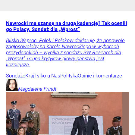
Nawrocki ma szansę na drugą kadencję? Tak ocenili
go Polacy. Sondaż dla „Wprost”
Blisko 39 proc. Polek i Polaków deklaruje, że ponownie
zagłosowałoby na Karola Nawrockiego w wyborach
prezydenckich – wynika z sondażu SW Research dla
„Wprost”. Grupa krytyków głowy państwa jest
liczniejsza.
Sondaże
Kraj
Tylko u Nas
Polityka
Opinie i komentarze
Magdalena
Frindt