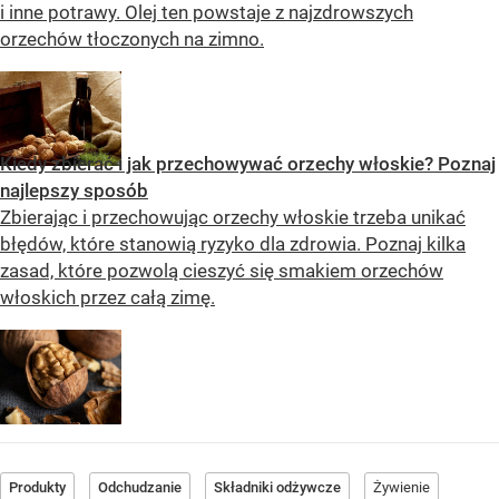
i inne potrawy. Olej ten powstaje z najzdrowszych
orzechów tłoczonych na zimno.
Kiedy zbierać i jak przechowywać orzechy włoskie? Poznaj
najlepszy sposób
Zbierając i przechowując orzechy włoskie trzeba unikać
błędów, które stanowią ryzyko dla zdrowia. Poznaj kilka
zasad, które pozwolą cieszyć się smakiem orzechów
włoskich przez całą zimę.
Produkty
Odchudzanie
Składniki odżywcze
Żywienie