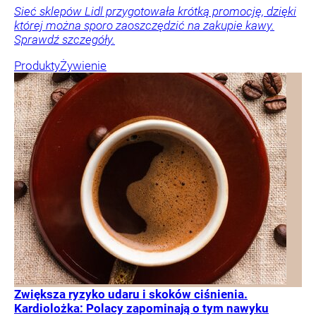
Sieć sklepów Lidl przygotowała krótką promocję, dzięki
której można sporo zaoszczędzić na zakupie kawy.
Sprawdź szczegóły.
Produkty
Żywienie
Zwiększa ryzyko udaru i skoków ciśnienia.
Kardiolożka: Polacy zapominają o tym nawyku