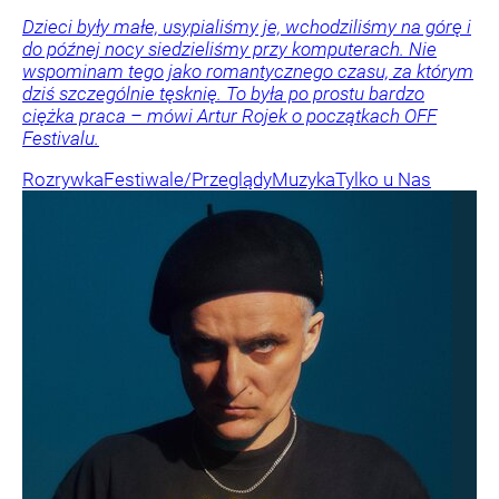
Dzieci były małe, usypialiśmy je, wchodziliśmy na górę i
do późnej nocy siedzieliśmy przy komputerach. Nie
wspominam tego jako romantycznego czasu, za którym
dziś szczególnie tęsknię. To była po prostu bardzo
ciężka praca – mówi Artur Rojek o początkach OFF
Festivalu.
Rozrywka
Festiwale/Przeglądy
Muzyka
Tylko u Nas