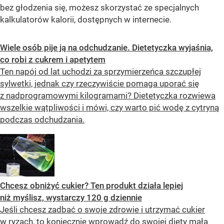
bez głodzenia się, możesz skorzystać ze specjalnych
kalkulatorów kalorii, dostępnych w internecie.
Wiele osób pije ją na odchudzanie. Dietetyczka wyjaśnia,
co robi z cukrem i apetytem
Ten napój od lat uchodzi za sprzymierzeńca szczupłej
sylwetki, jednak czy rzeczywiście pomaga uporać się
z nadprogramowymi kilogramami? Dietetyczka rozwiewa
wszelkie wątpliwości i mówi, czy warto pić wodę z cytryną
podczas odchudzania.
Chcesz obniżyć cukier? Ten produkt działa lepiej
niż myślisz, wystarczy 120 g dziennie
Jeśli chcesz zadbać o swoje zdrowie i utrzymać cukier
w ryzach, to koniecznie wprowadź do swojej diety małą