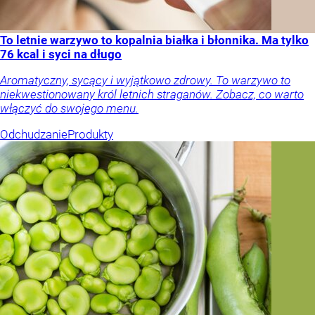
To letnie warzywo to kopalnia białka i błonnika. Ma tylko
76 kcal i syci na długo
Aromatyczny, sycący i wyjątkowo zdrowy. To warzywo to
niekwestionowany król letnich straganów. Zobacz, co warto
włączyć do swojego menu.
Odchudzanie
Produkty