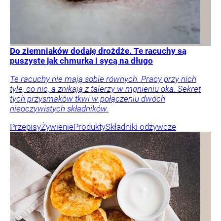
Do ziemniaków dodaję drożdże. Te racuchy są
puszyste jak chmurka i sycą na długo
Te racuchy nie mają sobie równych. Pracy przy nich
tyle, co nic, a znikają z talerzy w mgnieniu oka. Sekret
tych przysmaków tkwi w połączeniu dwóch
nieoczywistych składników.
Przepisy
Żywienie
Produkty
Składniki odżywcze