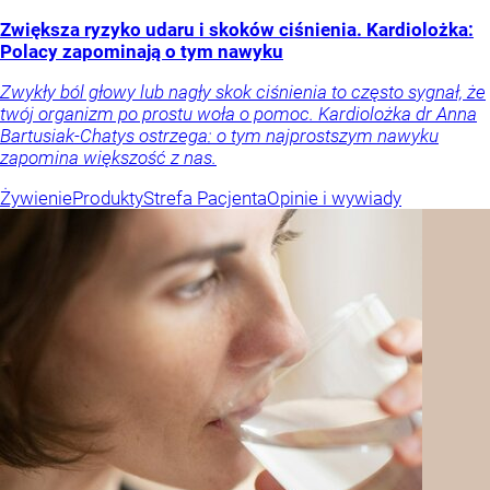
Zwiększa ryzyko udaru i skoków ciśnienia. Kardiolożka:
Polacy zapominają o tym nawyku
Zwykły ból głowy lub nagły skok ciśnienia to często sygnał, że
twój organizm po prostu woła o pomoc. Kardiolożka dr Anna
Bartusiak-Chatys ostrzega: o tym najprostszym nawyku
zapomina większość z nas.
Żywienie
Produkty
Strefa Pacjenta
Opinie i wywiady