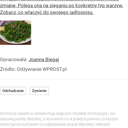
zmianę. Polega ona na sięganiu po konkretny typ warzyw.
Zobacz, co włączyć do swojego jadłospisu.
Opracowała:
Joanna Biegaj
Źródło:
Odżywianie WPROST.pl
Odchudzanie
Żywienie
Informacje zawarte w serwisie mają wyłącznie charakter informacyjny i nie
stanowią porady lekarskiej, a stosowanie ich w praktyce powinno za każdym
razem być konsultowane na indywidualnej wizycie lekarskiej z lekarzem