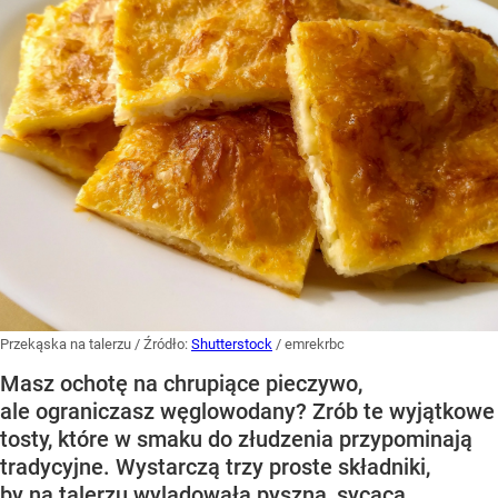
Przekąska na talerzu
/ Źródło:
Shutterstock
/
emrekrbc
Masz ochotę na chrupiące pieczywo,
ale ograniczasz węglowodany? Zrób te wyjątkowe
tosty, które w smaku do złudzenia przypominają
tradycyjne. Wystarczą trzy proste składniki,
by na talerzu wylądowała pyszna, sycąca