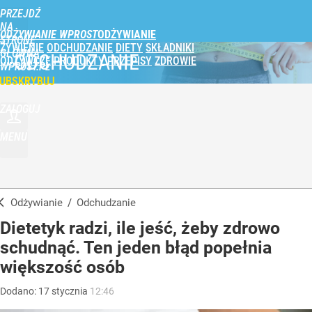
PRZEJDŹ
NA
ODŻYWIANIE WPROST
STRONĘ
ŻYWIENIE
ODCHUDZANIE
DIETY
SKŁADNIKI
GŁÓWNĄ
ODCHUDZANIE
ODŻYWCZE
PRODUKTY
PRZEPISY
ZDROWIE
WPROST.PL
UBSKRYBUJ
ZALOGUJ
MENU
Odżywianie
/
Odchudzanie
Dietetyk radzi, ile jeść, żeby zdrowo
schudnąć. Ten jeden błąd popełnia
większość osób
Dodano:
17
stycznia
12:46