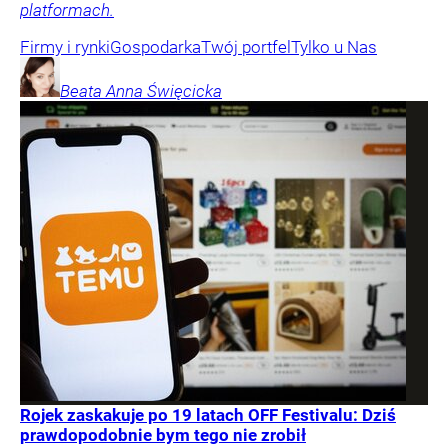
platformach.
Firmy i rynki
Gospodarka
Twój portfel
Tylko u Nas
Beata Anna
Święcicka
Rojek zaskakuje po 19 latach OFF Festivalu: Dziś
prawdopodobnie bym tego nie zrobił