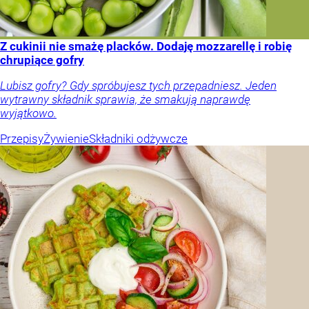
Z cukinii nie smażę placków. Dodaję mozzarellę i robię
chrupiące gofry
Lubisz gofry? Gdy spróbujesz tych przepadniesz. Jeden
wytrawny składnik sprawia, że smakują naprawdę
wyjątkowo.
Przepisy
Żywienie
Składniki odżywcze