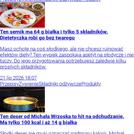
Ten sernik ma 64 g białka i tylko 5 składników.
Dietetyczka robi go bez twarogu
Masz ochotę na coś słodkiego, ale nie chcesz rujnować
efektów diety? Ten wypiek zaspokaja apetyt na słodycze i nie
tuczy. Do jego przygotowania potrzebujesz zaledwie kilku
prostych składników.
21
lip
2026
18:07
Przepisy
Żywienie
Składniki odżywcze
Produkty
Ten deser od Michała Wrzoska to hit na odchudzanie.
Ma tylko 100 kcal i aż 14 g białka
Słodki deser nie musi oznaczać nadmiaru kalorii. Michał