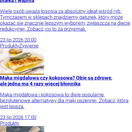
białka i wapnia
Wiele osób uważa łososia za absolutny ideał wśród ryb.
Tymczasem w sklepach znajdziemy gatunek, który może
okazać się znacznie lepszym wyborem, zwłaszcza na diecie
redukcyjnej. Zobacz, co to za przysmak.
23
lip
2026
20:00
Produkty
Żywienie
Mąka migdałowa czy kokosowa? Obie są zdrowe,
ale jedna ma 4 razy więcej błonnika
Mąka migdałowa i kokosowa to dwie popularne,
bezglutenowe alternatywy dla mąki pszennej. Zobacz, która
jest lepsza.
23
lip
2026
17:00
Produkty