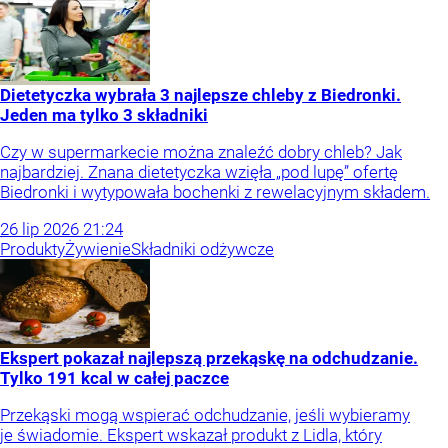
Dietetyczka wybrała 3 najlepsze chleby z Biedronki.
Jeden ma tylko 3 składniki
Czy w supermarkecie można znaleźć dobry chleb? Jak
najbardziej. Znana dietetyczka wzięła „pod lupę” ofertę
Biedronki i wytypowała bochenki z rewelacyjnym składem.
26
lip
2026
21:24
Produkty
Żywienie
Składniki odżywcze
Ekspert pokazał najlepszą przekąskę na odchudzanie.
Tylko 191 kcal w całej paczce
Przekąski mogą wspierać odchudzanie, jeśli wybieramy
je świadomie. Ekspert wskazał produkt z Lidla, który