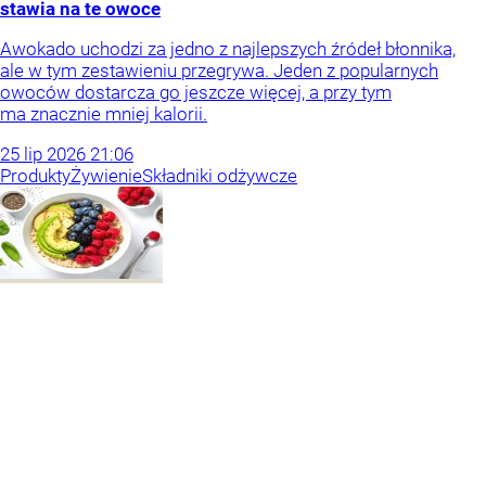
stawia na te owoce
Awokado uchodzi za jedno z najlepszych źródeł błonnika,
ale w tym zestawieniu przegrywa. Jeden z popularnych
owoców dostarcza go jeszcze więcej, a przy tym
ma znacznie mniej kalorii.
25
lip
2026
21:06
Produkty
Żywienie
Składniki odżywcze