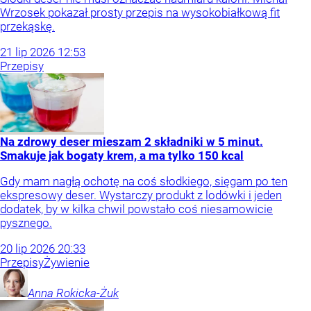
Wrzosek pokazał prosty przepis na wysokobiałkową fit
przekąskę.
21
lip
2026
12:53
Przepisy
Na zdrowy deser mieszam 2 składniki w 5 minut.
Smakuje jak bogaty krem, a ma tylko 150 kcal
Gdy mam nagłą ochotę na coś słodkiego, sięgam po ten
ekspresowy deser. Wystarczy produkt z lodówki i jeden
dodatek, by w kilka chwil powstało coś niesamowicie
pysznego.
20
lip
2026
20:33
Przepisy
Żywienie
Anna
Rokicka-Żuk