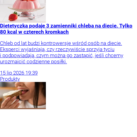
Dietetyczka podaje 3 zamienniki chleba na diecie. Tylko
80 kcal w czterech kromkach
Chleb od lat budzi kontrowersje wśród osób na diecie.
Eksperci wyjaśniają, czy rzeczywiście sprzyja tyciu
i podpowiadają, czym można go zastąpić, jeśli chcemy
urozmaicić codzienne posiłki.
15
lip
2026
19:39
Produkty