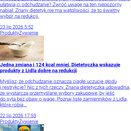
ułatwią ci odchudzanie? Zwróć uwagę na ten niepozorny
nabiał. Znany dietetyk nie ma wątpliwości, że to świetny
wybór na redukcji.
23
lip
2026
5:52
Produkty
Żywienie
Jedna zmiana i 124 kcal mniej. Dietetyczka wskazuje
produkty z Lidla dobre na redukcji
Myślisz, że odchudzanie oznacza ciągłe uczucie głodu
i restrykcje? Nic z tych rzeczy. Znana dietetyczka udowadnia,
że wystarczą przemyślane wybory zakupowe, by jeść
do syta bez obaw o wagę. Poznaj listę zamienników z Lidla,
które robią...
22
lip
2026
17:53
Produkty
Żywienie