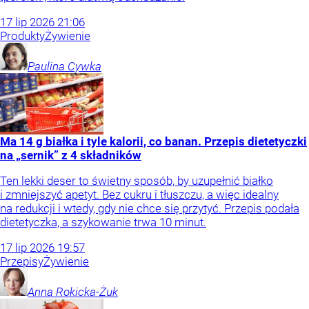
17
lip
2026
21:06
Produkty
Żywienie
Paulina
Cywka
Ma 14 g białka i tyle kalorii, co banan. Przepis dietetyczki
na „sernik” z 4 składników
Ten lekki deser to świetny sposób, by uzupełnić białko
i zmniejszyć apetyt. Bez cukru i tłuszczu, a więc idealny
na redukcji i wtedy, gdy nie chce się przytyć. Przepis podała
dietetyczka, a szykowanie trwa 10 minut.
17
lip
2026
19:57
Przepisy
Żywienie
Anna
Rokicka-Żuk