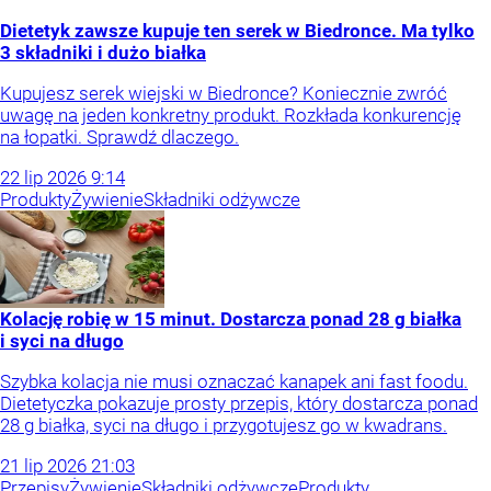
Dietetyk zawsze kupuje ten serek w Biedronce. Ma tylko
3 składniki i dużo białka
Kupujesz serek wiejski w Biedronce? Koniecznie zwróć
uwagę na jeden konkretny produkt. Rozkłada konkurencję
na łopatki. Sprawdź dlaczego.
22
lip
2026
9:14
Produkty
Żywienie
Składniki odżywcze
Kolację robię w 15 minut. Dostarcza ponad 28 g białka
i syci na długo
Szybka kolacja nie musi oznaczać kanapek ani fast foodu.
Dietetyczka pokazuje prosty przepis, który dostarcza ponad
28 g białka, syci na długo i przygotujesz go w kwadrans.
21
lip
2026
21:03
Przepisy
Żywienie
Składniki odżywcze
Produkty