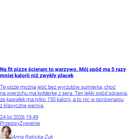
Na fit pizzę ścieram to warzywo. Mój spód ma 5 razy
mniej kalorii niż zwykły placek
Tę pizzę można jeść bez wyrzutów sumienia, choć
na wierzchu ma kołderkę z sera. Ten lekki spód sprawia,
że kawałek ma tylko 150 kalorii, a to nic w porównaniu
z klasyczną wersją.
24
lip
2026
19:49
Przepisy
Żywienie
Anna
Rokicka-Żuk