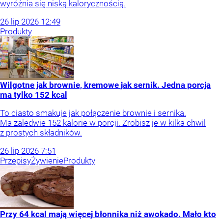
wyróżnia się niską kalorycznością.
26
lip
2026
12:49
Produkty
Wilgotne jak brownie, kremowe jak sernik. Jedna porcja
ma tylko 152 kcal
To ciasto smakuje jak połączenie brownie i sernika.
Ma zaledwie 152 kalorie w porcji. Zrobisz je w kilka chwil
z prostych składników.
26
lip
2026
7:51
Przepisy
Żywienie
Produkty
Przy 64 kcal mają więcej błonnika niż awokado. Mało kto