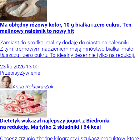
Ma obłędny różowy kolor, 10 g białka i zero cukru. Ten
malinowy naleśnik to nowy hit
Zamiast do środka, maliny dodaję do ciasta na naleśniki.
Z tym kremowym nadzieniem mają mnóstwo białka, mało
tłuszczu i zero cukru. To idealny deser nie tylko na redukcji.
23
lip
2026
13:00
Przepisy
Żywienie
Anna
Rokicka-Żuk
Dietetyk wskazał najlepszy jogurt z Biedronki
na redukcję. Ma tylko 2 składniki i 64 kcal
Chcesz zrzucić zbędne kilogramy i szukasz produktów, które