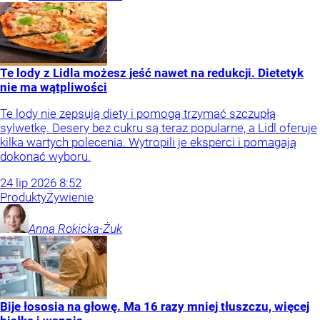
Te lody z Lidla możesz jeść nawet na redukcji. Dietetyk
nie ma wątpliwości
Te lody nie zepsują diety i pomogą trzymać szczupłą
sylwetkę. Desery bez cukru są teraz popularne, a Lidl oferuje
kilka wartych polecenia. Wytropili je eksperci i pomagają
dokonać wyboru.
24
lip
2026
8:52
Produkty
Żywienie
Anna
Rokicka-Żuk
Bije łososia na głowę. Ma 16 razy mniej tłuszczu, więcej