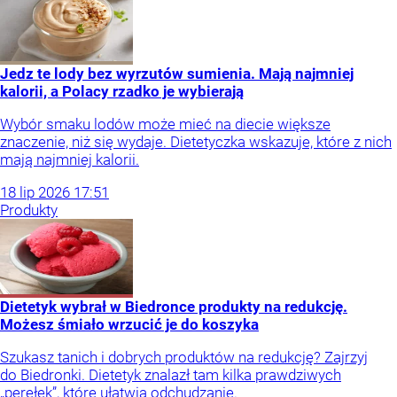
Jedz te lody bez wyrzutów sumienia. Mają najmniej
kalorii, a Polacy rzadko je wybierają
Wybór smaku lodów może mieć na diecie większe
znaczenie, niż się wydaje. Dietetyczka wskazuje, które z nich
mają najmniej kalorii.
18
lip
2026
17:51
Produkty
Dietetyk wybrał w Biedronce produkty na redukcję.
Możesz śmiało wrzucić je do koszyka
Szukasz tanich i dobrych produktów na redukcję? Zajrzyj
do Biedronki. Dietetyk znalazł tam kilka prawdziwych
„perełek”, które ułatwią odchudzanie.