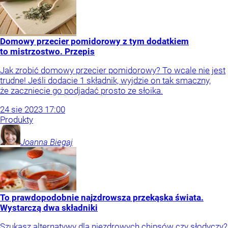
Domowy przecier pomidorowy z tym dodatkiem
to mistrzostwo. Przepis
Jak zrobić domowy przecier pomidorowy? To wcale nie jest
trudne! Jeśli dodacie 1 składnik, wyjdzie on tak smaczny,
że zaczniecie go podjadać prosto ze słoika.
24
sie
2023
17:00
Produkty
Joanna
Biegaj
To prawdopodobnie najzdrowsza przekąska świata.
Wystarczą dwa składniki
Szukasz alternatywy dla niezdrowych chipsów czy słodyczy?