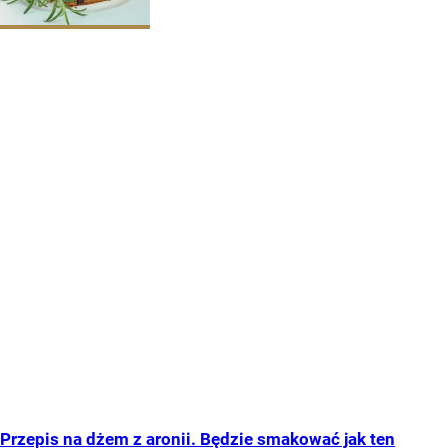
Przepis na dżem z aronii. Będzie smakować jak ten