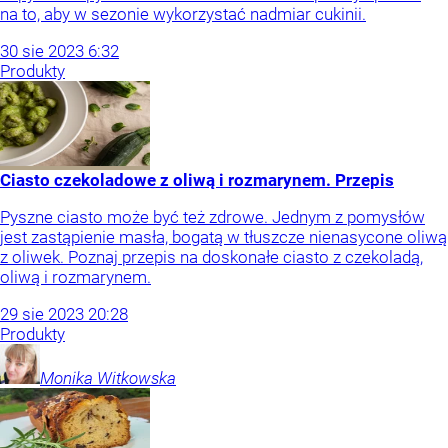
na to, aby w sezonie wykorzystać nadmiar cukinii.
30
sie
2023
6:32
Produkty
Ciasto czekoladowe z oliwą i rozmarynem. Przepis
Pyszne ciasto może być też zdrowe. Jednym z pomysłów
jest zastąpienie masła, bogatą w tłuszcze nienasycone oliwą
z oliwek. Poznaj przepis na doskonałe ciasto z czekoladą,
oliwą i rozmarynem.
29
sie
2023
20:28
Produkty
Monika
Witkowska