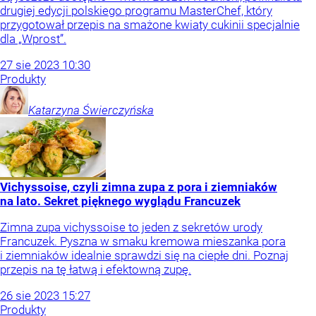
drugiej edycji polskiego programu MasterChef, który
przygotował przepis na smażone kwiaty cukinii specjalnie
dla „Wprost”.
27
sie
2023
10:30
Produkty
Katarzyna
Świerczyńska
Vichyssoise, czyli zimna zupa z pora i ziemniaków
na lato. Sekret pięknego wyglądu Francuzek
Zimna zupa vichyssoise to jeden z sekretów urody
Francuzek. Pyszna w smaku kremowa mieszanka pora
i ziemniaków idealnie sprawdzi się na ciepłe dni. Poznaj
przepis na tę łatwą i efektowną zupę.
26
sie
2023
15:27
Produkty