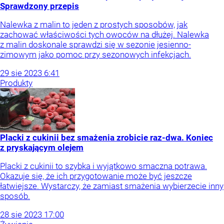
Sprawdzony przepis
Nalewka z malin to jeden z prostych sposobów, jak
zachować właściwości tych owoców na dłużej. Nalewka
z malin doskonale sprawdzi się w sezonie jesienno-
zimowym jako pomoc przy sezonowych infekcjach.
29
sie
2023
6:41
Produkty
Placki z cukinii bez smażenia zrobicie raz-dwa. Koniec
z pryskającym olejem
Placki z cukinii to szybka i wyjątkowo smaczna potrawa.
Okazuje się, że ich przygotowanie może być jeszcze
łatwiejsze. Wystarczy, że zamiast smażenia wybierzecie inny
sposób.
28
sie
2023
17:00