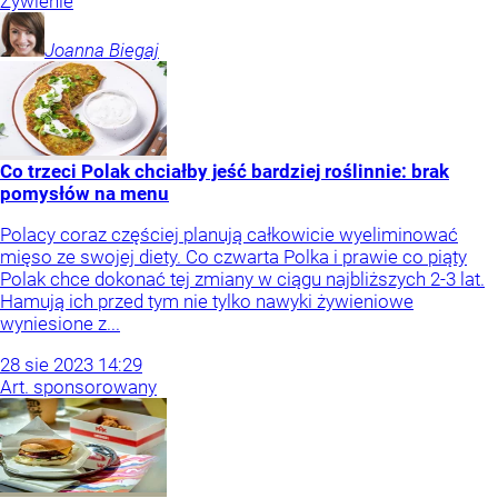
Żywienie
Joanna
Biegaj
Co trzeci Polak chciałby jeść bardziej roślinnie: brak
pomysłów na menu
Polacy coraz częściej planują całkowicie wyeliminować
mięso ze swojej diety. Co czwarta Polka i prawie co piąty
Polak chce dokonać tej zmiany w ciągu najbliższych 2-3 lat.
Hamują ich przed tym nie tylko nawyki żywieniowe
wyniesione z...
28
sie
2023
14:29
Art. sponsorowany