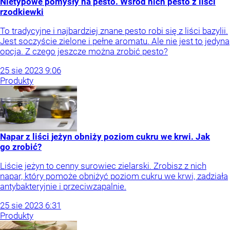
Nietypowe pomysły na pesto. Wśród nich pesto z liści
rzodkiewki
To tradycyjne i najbardziej znane pesto robi się z liści bazylii.
Jest soczyście zielone i pełne aromatu. Ale nie jest to jedyna
opcja. Z czego jeszcze można zrobić pesto?
25
sie
2023
9:06
Produkty
Napar z liści jeżyn obniży poziom cukru we krwi. Jak
go zrobić?
Liście jeżyn to cenny surowiec zielarski. Zrobisz z nich
napar, który pomoże obniżyć poziom cukru we krwi, zadziała
antybakteryjnie i przeciwzapalnie.
25
sie
2023
6:31
Produkty