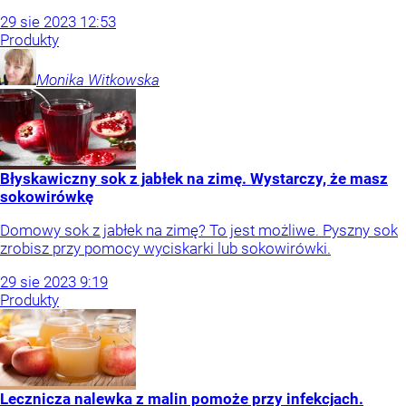
29
sie
2023
12:53
Produkty
Monika
Witkowska
Błyskawiczny sok z jabłek na zimę. Wystarczy, że masz
sokowirówkę
Domowy sok z jabłek na zimę? To jest możliwe. Pyszny sok
zrobisz przy pomocy wyciskarki lub sokowirówki.
29
sie
2023
9:19
Produkty
Lecznicza nalewka z malin pomoże przy infekcjach.