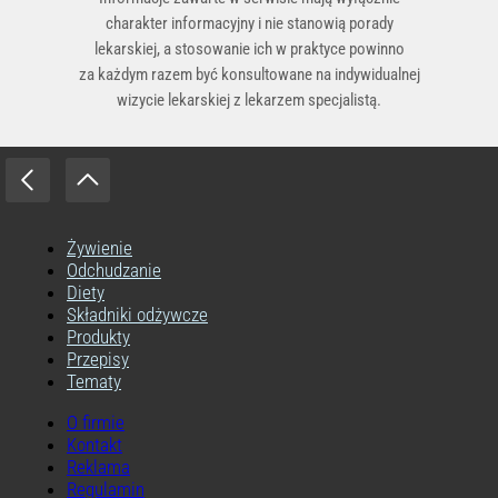
charakter informacyjny i nie stanowią porady
lekarskiej, a stosowanie ich w praktyce powinno
za każdym razem być konsultowane na indywidualnej
wizycie lekarskiej z lekarzem specjalistą.
Żywienie
Odchudzanie
Diety
Składniki odżywcze
Produkty
Przepisy
Tematy
O firmie
Kontakt
Reklama
Regulamin