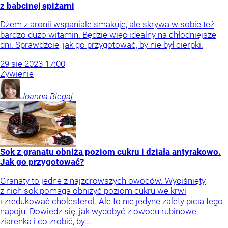
z babcinej spiżarni
Dżem z aronii wspaniale smakuje, ale skrywa w sobie też
bardzo dużo witamin. Będzie więc idealny na chłodniejsze
dni. Sprawdźcie, jak go przygotować, by nie był cierpki.
29
sie
2023
17:00
Żywienie
Joanna
Biegaj
Sok z granatu obniża poziom cukru i działa antyrakowo.
Jak go przygotować?
Granaty to jedne z najzdrowszych owoców. Wyciśnięty
z nich sok pomaga obniżyć poziom cukru we krwi
i zredukować cholesterol. Ale to nie jedyne zalety picia tego
napoju. Dowiedz się, jak wydobyć z owocu rubinowe
ziarenka i co zrobić, by...