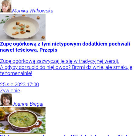
Monika
Witkowska
Zupę ogórkową z tym nietypowym dodatkiem pochwali
nawet teściowa. Przepis
Zupę ogórkową zazwyczaj je się w tradycyjnej wersji.
A gdyby dorzucić do niej owoc? Brzmi dziwnie, ale smakuje
fenomenalnie!
25
sie
2023
17:00
Żywienie
Joanna
Biegaj