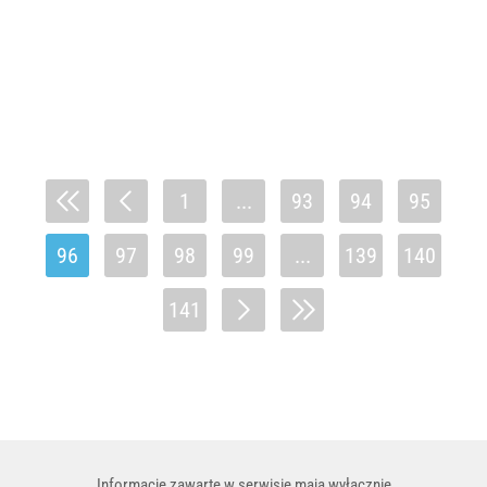
1
...
93
94
95
96
97
98
99
...
139
140
141
Informacje zawarte w serwisie mają wyłącznie