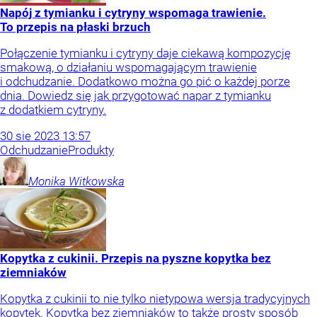
Napój z tymianku i cytryny wspomaga trawienie.
To przepis na płaski brzuch
Połączenie tymianku i cytryny daje ciekawą kompozycję
smakową, o działaniu wspomagającym trawienie
i odchudzanie. Dodatkowo można go pić o każdej porze
dnia. Dowiedz się jak przygotować napar z tymianku
z dodatkiem cytryny.
30
sie
2023
13:57
Odchudzanie
Produkty
Monika
Witkowska
Kopytka z cukinii. Przepis na pyszne kopytka bez
ziemniaków
Kopytka z cukinii to nie tylko nietypowa wersja tradycyjnych
kopytek. Kopytka bez ziemniaków to także prosty sposób