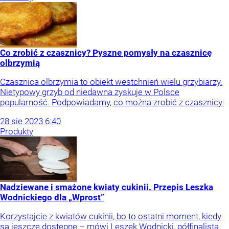
Co zrobić z czasznicy? Pyszne pomysły na czasznicę
olbrzymią
Czasznica olbrzymia to obiekt westchnień wielu grzybiarzy.
Nietypowy grzyb od niedawna zyskuje w Polsce
popularność. Podpowiadamy, co można zrobić z czasznicy.
28
sie
2023
6:40
Produkty
Nadziewane i smażone kwiaty cukinii. Przepis Leszka
Wodnickiego dla „Wprost”
Korzystajcie z kwiatów cukinii, bo to ostatni moment, kiedy
są jeszcze dostępne – mówi Leszek Wodnicki, półfinalista